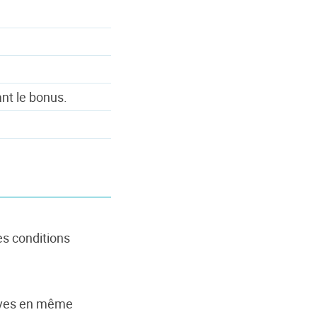
ant le bonus.
es conditions
tives en même