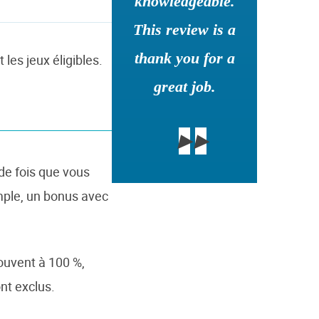
knowledgeable.
This review is a
thank you for a
les jeux éligibles.
great job.
▶
▶
de fois que vous
emple, un bonus avec
ouvent à 100 %,
nt exclus.