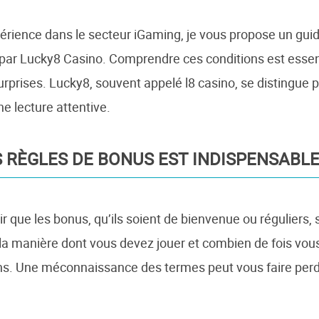
érience dans le secteur iGaming, je vous propose un guide
 par Lucky8 Casino. Comprendre ces conditions est essent
rises. Lucky8, souvent appelé l8 casino, se distingue p
e lecture attentive.
 RÈGLES DE BONUS EST INDISPENSABLE
r que les bonus, qu’ils soient de bienvenue ou réguliers, 
la manière dont vous devez jouer et combien de fois vous
ins. Une méconnaissance des termes peut vous faire perd