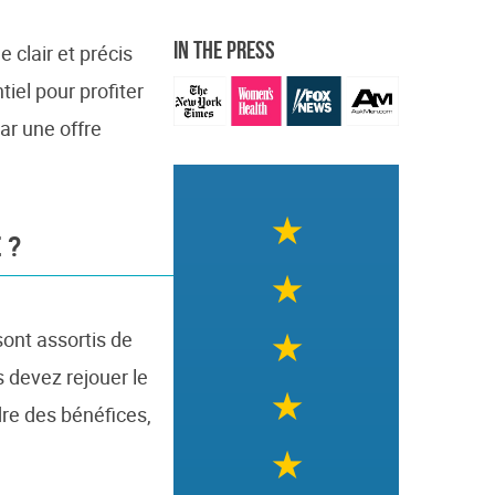
 clair et précis
In the Press
iel pour profiter
ar une offre
★
 ?
★
sont assortis de
★
 devez rejouer le
★
re des bénéfices,
★