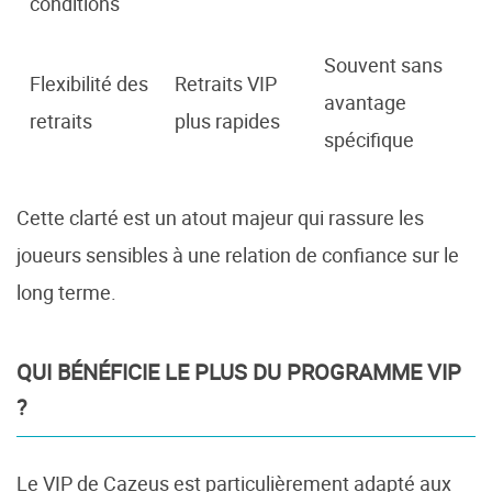
conditions
Souvent sans
Flexibilité des
Retraits VIP
avantage
retraits
plus rapides
spécifique
Cette clarté est un atout majeur qui rassure les
joueurs sensibles à une relation de confiance sur le
long terme.
QUI BÉNÉFICIE LE PLUS DU PROGRAMME VIP
?
Le VIP de Cazeus est particulièrement adapté aux