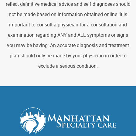
reflect definitive medical advice and self diagnoses should
not be made based on information obtained online. It is
important to consult a physician for a consultation and
examination regarding ANY and ALL symptoms or signs
you may be having. An accurate diagnosis and treatment
plan should only be made by your physician in order to
exclude a serious condition.