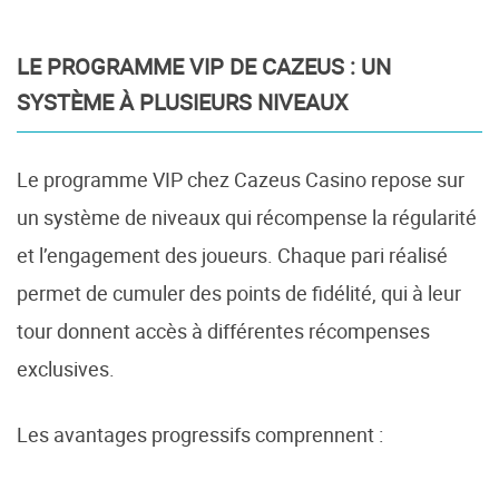
LE PROGRAMME VIP DE CAZEUS : UN
SYSTÈME À PLUSIEURS NIVEAUX
Le programme VIP chez Cazeus Casino repose sur
un système de niveaux qui récompense la régularité
et l’engagement des joueurs. Chaque pari réalisé
permet de cumuler des points de fidélité, qui à leur
tour donnent accès à différentes récompenses
exclusives.
Les avantages progressifs comprennent :