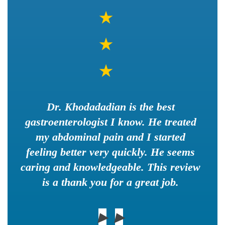
★
★
★
Dr. Khodadadian is the best
gastroenterologist I know. He treated
my abdominal pain and I started
feeling better very quickly. He seems
caring and knowledgeable. This review
is a thank you for a great job.
▶
▶