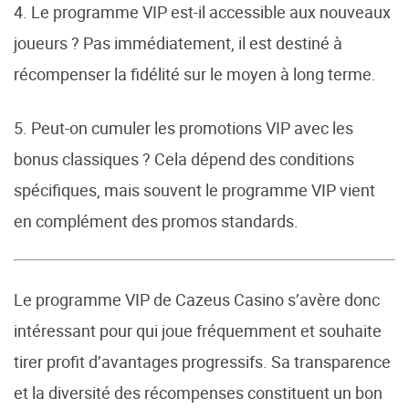
4. Le programme VIP est-il accessible aux nouveaux
joueurs ?
Pas immédiatement, il est destiné à
récompenser la fidélité sur le moyen à long terme.
5. Peut-on cumuler les promotions VIP avec les
bonus classiques ?
Cela dépend des conditions
spécifiques, mais souvent le programme VIP vient
en complément des promos standards.
Le programme VIP de Cazeus Casino s’avère donc
intéressant pour qui joue fréquemment et souhaite
tirer profit d’avantages progressifs. Sa transparence
et la diversité des récompenses constituent un bon