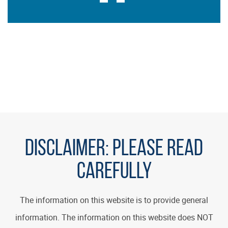
DISCLAIMER:
PLEASE READ
CAREFULLY
The information on this website is to provide general
information. The information on this website does NOT