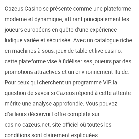
Cazeus Casino se présente comme une plateforme
moderne et dynamique, attirant principalement les
joueurs européens en quête d’une expérience
ludique variée et sécurisée. Avec un catalogue riche
en machines à sous, jeux de table et live casino,
cette plateforme vise à fidéliser ses joueurs par des
promotions attractives et un environnement fluide.
Pour ceux qui cherchent un programme VIP, la
question de savoir si Cazeus répond à cette attente
mérite une analyse approfondie. Vous pouvez
d’ailleurs découvrir l’offre complète sur
casino-cazeus.net
, site officiel où toutes les
conditions sont clairement expliquées.