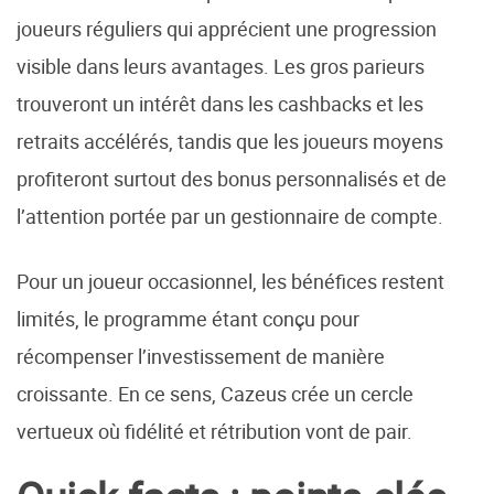
joueurs réguliers qui apprécient une progression
visible dans leurs avantages. Les gros parieurs
trouveront un intérêt dans les cashbacks et les
retraits accélérés, tandis que les joueurs moyens
profiteront surtout des bonus personnalisés et de
l’attention portée par un gestionnaire de compte.
Pour un joueur occasionnel, les bénéfices restent
limités, le programme étant conçu pour
récompenser l’investissement de manière
croissante. En ce sens, Cazeus crée un cercle
vertueux où fidélité et rétribution vont de pair.