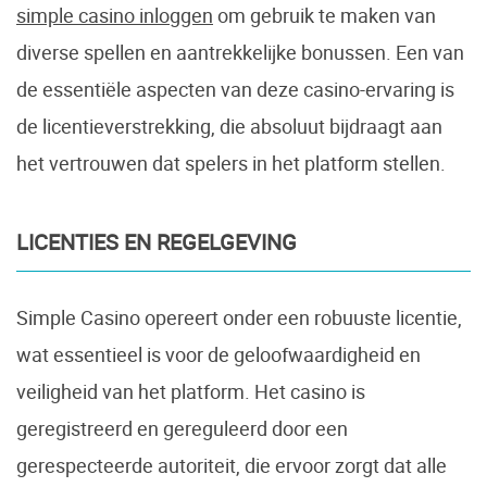
simple casino inloggen
om gebruik te maken van
diverse spellen en aantrekkelijke bonussen. Een van
de essentiële aspecten van deze casino-ervaring is
de licentieverstrekking, die absoluut bijdraagt aan
het vertrouwen dat spelers in het platform stellen.
LICENTIES EN REGELGEVING
Simple Casino opereert onder een robuuste licentie,
wat essentieel is voor de geloofwaardigheid en
veiligheid van het platform. Het casino is
geregistreerd en gereguleerd door een
gerespecteerde autoriteit, die ervoor zorgt dat alle