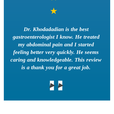
★
Dr. Khodadadian is the best
gastroenterologist I know. He treated
my abdominal pain and I started
feeling better very quickly. He seems
caring and knowledgeable. This review
is a thank you for a great job.
▶
▶