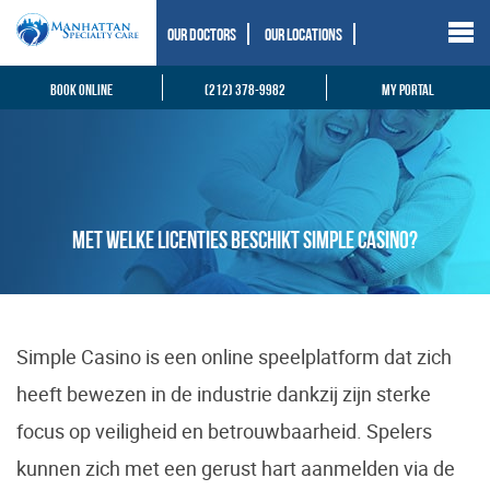
Our Doctors
Our Locations
Book Online
(212) 378-9982
My Portal
Met Welke Licenties Beschikt Simple Casino?
Simple Casino is een online speelplatform dat zich
heeft bewezen in de industrie dankzij zijn sterke
focus op veiligheid en betrouwbaarheid. Spelers
kunnen zich met een gerust hart aanmelden via de