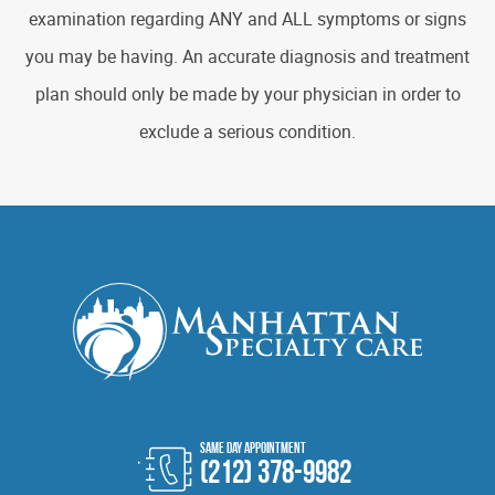
examination regarding ANY and ALL symptoms or signs
you may be having. An accurate diagnosis and treatment
plan should only be made by your physician in order to
exclude a serious condition.
(212) 378-9982