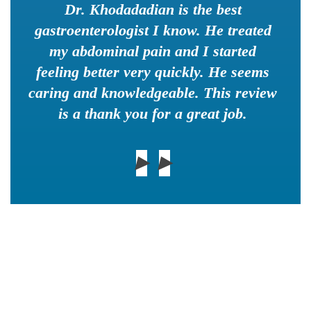
Dr. Khodadadian is the best
gastroenterologist I know. He treated
my abdominal pain and I started
feeling better very quickly. He seems
caring and knowledgeable. This review
is a thank you for a great job.
▶
▶