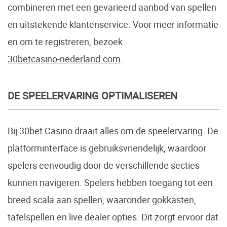
combineren met een gevarieerd aanbod van spellen
en uitstekende klantenservice. Voor meer informatie
en om te registreren, bezoek
30betcasino-nederland.com
.
DE SPEELERVARING OPTIMALISEREN
Bij 30bet Casino draait alles om de speelervaring. De
platforminterface is gebruiksvriendelijk, waardoor
spelers eenvoudig door de verschillende secties
kunnen navigeren. Spelers hebben toegang tot een
breed scala aan spellen, waaronder gokkasten,
tafelspellen en live dealer opties. Dit zorgt ervoor dat