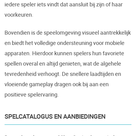
iedere speler iets vindt dat aansluit bij zijn of haar
voorkeuren.
Bovendien is de speelomgeving visueel aantrekkelijk
en biedt het volledige ondersteuning voor mobiele
apparaten. Hierdoor kunnen spelers hun favoriete
spellen overal en altijd genieten, wat de algehele
tevredenheid verhoogt. De snellere laadtijden en
vloeiende gameplay dragen ook bij aan een
positieve spelervaring.
SPELCATALOGUS EN AANBIEDINGEN