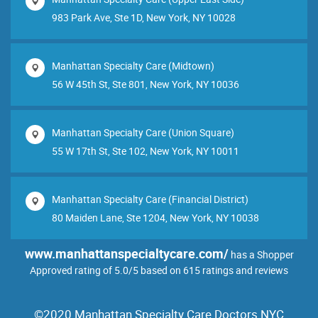
983 Park Ave, Ste 1D, New York, NY 10028
Manhattan Specialty Care (Midtown)
56 W 45th St, Ste 801, New York, NY 10036
Manhattan Specialty Care (Union Square)
55 W 17th St, Ste 102, New York, NY 10011
Manhattan Specialty Care (Financial District)
80 Maiden Lane, Ste 1204, New York, NY 10038
www.manhattanspecialtycare.com/
has a Shopper
Approved rating of 5.0/5 based on 615 ratings and reviews
©2020 Manhattan Specialty Care Doctors NYC