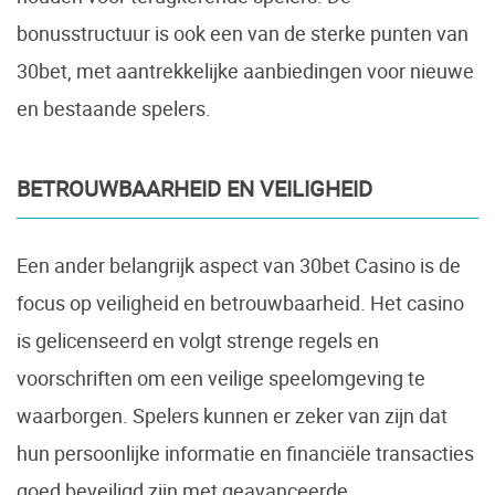
bonusstructuur is ook een van de sterke punten van
30bet, met aantrekkelijke aanbiedingen voor nieuwe
en bestaande spelers.
BETROUWBAARHEID EN VEILIGHEID
Een ander belangrijk aspect van 30bet Casino is de
focus op veiligheid en betrouwbaarheid. Het casino
is gelicenseerd en volgt strenge regels en
voorschriften om een veilige speelomgeving te
waarborgen. Spelers kunnen er zeker van zijn dat
hun persoonlijke informatie en financiële transacties
goed beveiligd zijn met geavanceerde