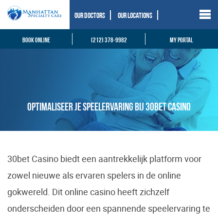
Our Doctors
Our Locations
Book Online
(212) 378-9982
My Portal
Optimaliseer je speelervaring bij 30bet Casino
30bet Casino biedt een aantrekkelijk platform voor
zowel nieuwe als ervaren spelers in de online
gokwereld. Dit online casino heeft zichzelf
onderscheiden door een spannende speelervaring te