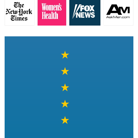
★
★
★
★
★