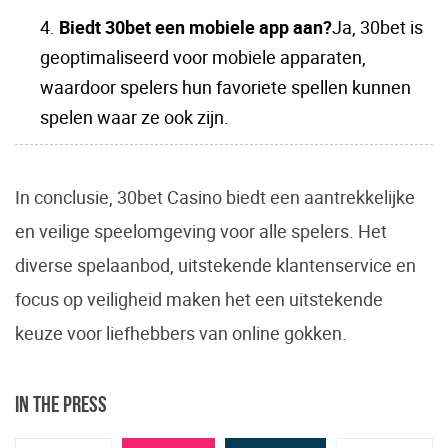
Biedt 30bet een mobiele app aan?
Ja, 30bet is
geoptimaliseerd voor mobiele apparaten,
waardoor spelers hun favoriete spellen kunnen
spelen waar ze ook zijn.
In conclusie, 30bet Casino biedt een aantrekkelijke
en veilige speelomgeving voor alle spelers. Het
diverse spelaanbod, uitstekende klantenservice en
focus op veiligheid maken het een uitstekende
keuze voor liefhebbers van online gokken.
In the Press