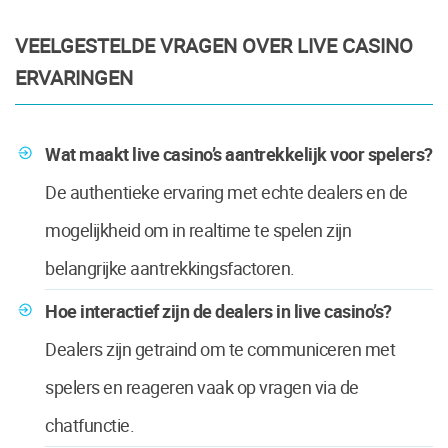
VEELGESTELDE VRAGEN OVER LIVE CASINO
ERVARINGEN
Wat maakt live casino’s aantrekkelijk voor spelers?
De authentieke ervaring met echte dealers en de
mogelijkheid om in realtime te spelen zijn
belangrijke aantrekkingsfactoren.
Hoe interactief zijn de dealers in live casino’s?
Dealers zijn getraind om te communiceren met
spelers en reageren vaak op vragen via de
chatfunctie.