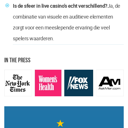
Is de sfeer in live casino’s echt verschillend?
Ja, de
combinatie van visuele en auditieve elementen
zorgt voor een meeslepende ervaring die veel
spelers waarderen.
In the Press
★